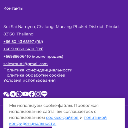
Контакты
Soi Sai Namyen, Chalong, Mueang Phuket District, Phuket
83130, Thailand
+66 80 43 65597 (RU)
+66 9 8860 6410 (EN)
+66988606410 (кроме продаж)
salesmutti@gmail.com
Политика конфиденциальности
Политика обработки cookies
Условия использования
Мы используем cookie-файлы. Продолжая
использование сайта, вы соглашаетесь с
© 2026 Phuket MUTTI Family Villas
использованием
cookies-файлов
и
политикой
Все права защищены. Mutti Family Villas является
конфиденциальности.
зарегистрированным товарным знаком.