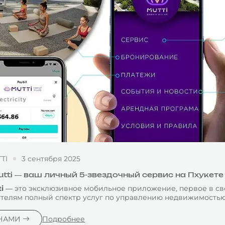
TI
3 сентября 2025
ti — ваш личный 5-звездочный сервис на Пхукете
i
— это эксклюзивное мобильное приложение, первое в сво
телям полный спектр услуг по управлению недвижимостью
 НАМИ
Подробнее