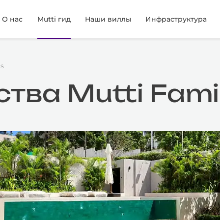
О нас
Mutti гид
Наши виллы
Инфраструктура
as
ва Mutti Family